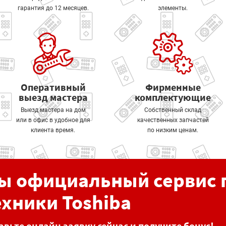
гарантия до 12 месяцев.
элементы.
Оперативный
Фирменные
выезд мастера
комплектующие
Выезд мастера на дом
Собственный склад
или в офис в удобное для
качественных запчастей
клиента время.
по низким ценам.
ы официальный сервис 
ехники Toshiba
авьте онлайн заявку сейчас и получите бонус!