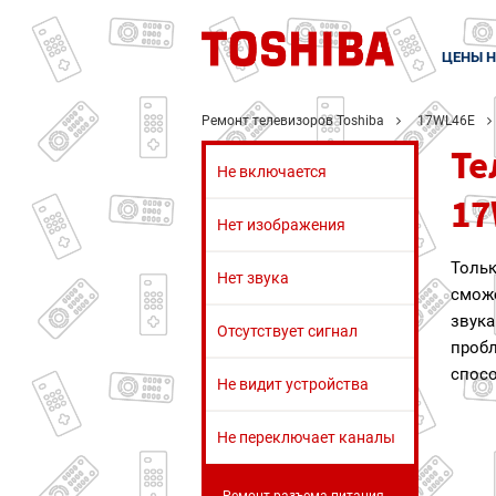
ЦЕНЫ Н
Ремонт телевизоров Toshiba
17WL46E
Те
Не включается
17
Нет изображения
Толь
Нет звука
сможе
звук
Отсутствует сигнал
проб
спос
Не видит устройства
Не переключает каналы