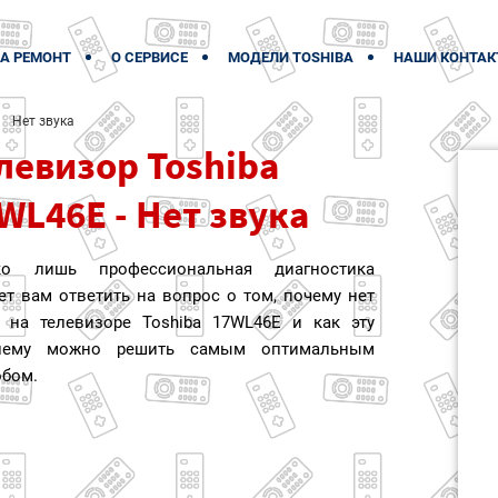
А РЕМОНТ
О СЕРВИСЕ
МОДЕЛИ TOSHIBA
НАШИ КОНТАК
Нет звука
левизор Toshiba
WL46E - Нет звука
ко лишь профессиональная диагностика
т вам ответить на вопрос о том, почему нет
а на телевизоре Toshiba 17WL46E и как эту
лему можно решить самым оптимальным
обом.