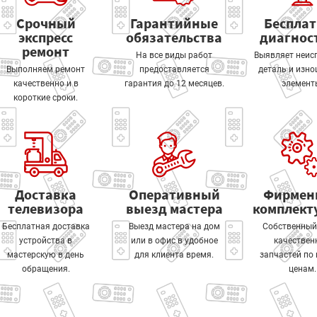
Срочный
Гарантийные
Беспла
экспресс
обязательства
диагнос
ремонт
На все виды работ
Выявляет неис
Выполняем ремонт
предоставляется
деталь и изн
качественно и в
гарантия до 12 месяцев.
элемент
короткие сроки.
Доставка
Оперативный
Фирмен
телевизора
выезд мастера
комплек
Бесплатная доставка
Выезд мастера на дом
Собственный
устройства в
или в офис в удобное
качествен
мастерскую в день
для клиента время.
запчастей по
обращения.
ценам.