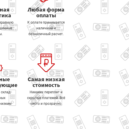
тная
Любая форма
тика
оплаты
правную
К оплате принимается
ошенные
наличный и
ы.
безналичный расчет.
ные
Самая низкая
тующие
стоимость
 склад
Никаких переплат и
ных
скрытых платежей. Всё
 низким
чисто и прозрачно.