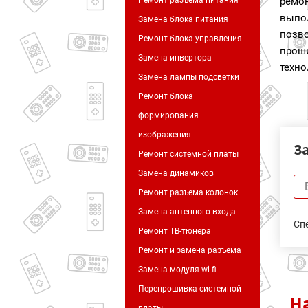
Ремонт разъема питания
рем
выпо
Замена блока питания
позв
Ремонт блока управления
прош
Замена инвертора
техно
Замена лампы подсветки
Ремонт блока
формирования
изображения
З
Ремонт системной платы
Замена динамиков
Ремонт разъема колонок
Замена антенного входа
Сп
Ремонт ТВ-тюнера
Ремонт и замена разъема
Замена модуля wi-fi
Перепрошивка системной
Н