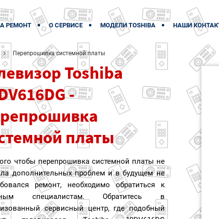
А РЕМОНТ
О СЕРВИСЕ
МОДЕЛИ TOSHIBA
НАШИ КОНТАК
Перепрошивка системной платы
левизор Toshiba
DV616DG -
репрошивка
стемной платы
того чтобы перепрошивка системной платы не
ала дополнительных проблем и в будущем не
ебовался ремонт, необходимо обратиться к
тным специалистам. Обратитесь в
ризованный сервисный центр, где подобный