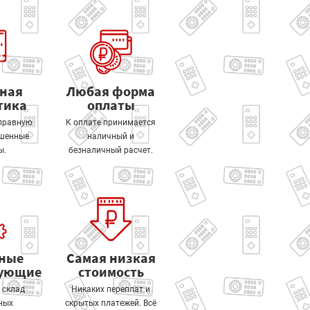
тная
Любая форма
тика
оплаты
правную
К оплате принимается
ошенные
наличный и
ы.
безналичный расчет.
ные
Самая низкая
тующие
стоимость
 склад
Никаких переплат и
ных
скрытых платежей. Всё