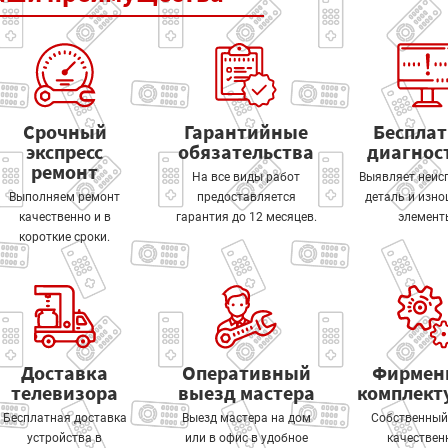
Срочный
Гарантийные
Беспла
экспресс
обязательства
диагнос
ремонт
На все виды работ
Выявляет неис
Выполняем ремонт
предоставляется
деталь и изн
качественно и в
гарантия до 12 месяцев.
элемент
короткие сроки.
Доставка
Оперативный
Фирмен
телевизора
выезд мастера
комплек
Бесплатная доставка
Выезд мастера на дом
Собственный
устройства в
или в офис в удобное
качествен