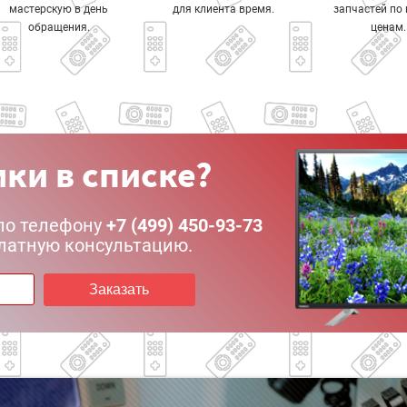
мастерскую в день
для клиента время.
запчастей по
обращения.
ценам.
ки в списке?
по телефону
+7 (499) 450-93-73
латную консультацию.
Заказать