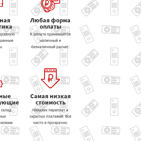
тная
Любая форма
тика
оплаты
правную
К оплате принимается
ошенные
наличный и
ы.
безналичный расчет.
ные
Самая низкая
тующие
стоимость
 склад
Никаких переплат и
ных
скрытых платежей. Всё
 низким
чисто и прозрачно.