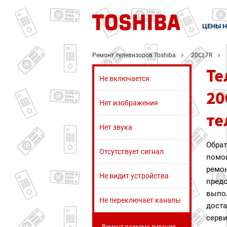
ЦЕНЫ Н
Ремонт телевизоров Toshiba
20CL7R
Те
Не включается
20
Нет изображения
те
Нет звука
Обра
Отсутствует сигнал
помо
рем
Не видит устройства
пред
выпо
Не переключает каналы
доста
серв