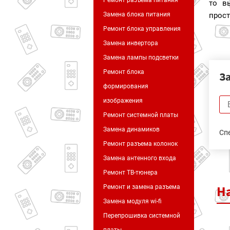
Ремонт разъема питания
то в
Замена блока питания
прост
Ремонт блока управления
Замена инвертора
Замена лампы подсветки
Ремонт блока
З
формирования
изображения
Ремонт системной платы
Замена динамиков
Сп
Ремонт разъема колонок
Замена антенного входа
Ремонт ТВ-тюнера
Н
Ремонт и замена разъема
Замена модуля wi-fi
Перепрошивка системной