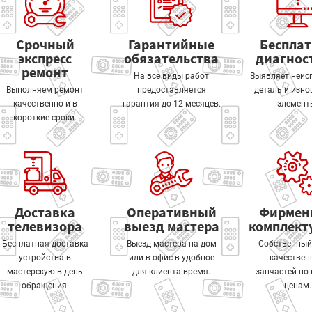
Срочный
Гарантийные
Беспла
экспресс
обязательства
диагнос
ремонт
На все виды работ
Выявляет неис
Выполняем ремонт
предоставляется
деталь и изн
качественно и в
гарантия до 12 месяцев.
элемент
короткие сроки.
Доставка
Оперативный
Фирмен
телевизора
выезд мастера
комплек
Бесплатная доставка
Выезд мастера на дом
Собственный
устройства в
или в офис в удобное
качествен
мастерскую в день
для клиента время.
запчастей по
обращения.
ценам.