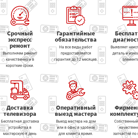
Срочный
Гарантийные
Беспла
экспресс
обязательства
диагнос
ремонт
На все виды работ
Выявляет неис
Выполняем ремонт
предоставляется
деталь и изн
качественно и в
гарантия до 12 месяцев.
элемент
короткие сроки.
Доставка
Оперативный
Фирмен
телевизора
выезд мастера
комплек
Бесплатная доставка
Выезд мастера на дом
Собственный
устройства в
или в офис в удобное
качествен
мастерскую в день
для клиента время.
запчастей по