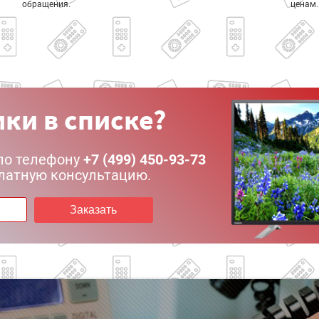
обращения.
ценам.
ки в списке?
по телефону
+7 (499) 450-93-73
латную консультацию.
Заказать