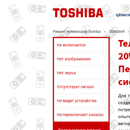
ЦЕНЫ Н
Ремонт телевизоров Toshiba
20WL66R
Те
Не включается
20
Нет изображения
Пе
Нет звука
си
Отсутствует сигнал
Для 
Не видит устройства
созд
потр
Не переключает каналы
опы
авто