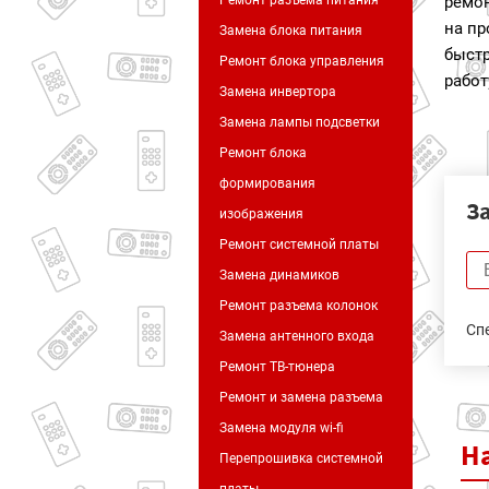
Ремонт разъема питания
ремо
на пр
Замена блока питания
быст
Ремонт блока управления
работ
Замена инвертора
Замена лампы подсветки
Ремонт блока
формирования
З
изображения
Ремонт системной платы
Замена динамиков
Ремонт разъема колонок
Сп
Замена антенного входа
Ремонт ТВ-тюнера
Ремонт и замена разъема
Замена модуля wi-fi
Н
Перепрошивка системной