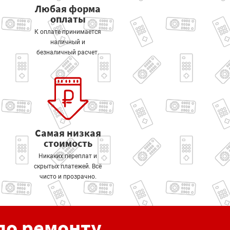
Любая форма
оплаты
К оплате принимается
наличный и
безналичный расчет.
Самая низкая
стоимость
Никаких переплат и
скрытых платежей. Всё
чисто и прозрачно.
по ремонту