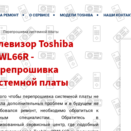
А РЕМОНТ
О СЕРВИСЕ
МОДЕЛИ TOSHIBA
НАШИ КОНТАК
Перепрошивка системной платы
левизор Toshiba
WL66R -
репрошивка
стемной платы
того чтобы перепрошивка системной платы не
ала дополнительных проблем и в будущем не
ебовался ремонт, необходимо обратиться к
тным специалистам. Обратитесь в
ризованный сервисный центр, где подобный