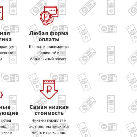
тная
Любая форма
тика
оплаты
правную
К оплате принимается
ошенные
наличный и
ы.
безналичный расчет.
ные
Самая низкая
тующие
стоимость
 склад
Никаких переплат и
ных
скрытых платежей. Всё
 низким
чисто и прозрачно.