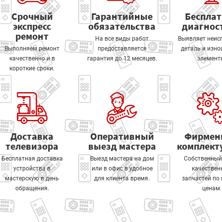
Срочный
Гарантийные
Беспла
экспресс
обязательства
диагнос
ремонт
На все виды работ
Выявляет неис
Выполняем ремонт
предоставляется
деталь и изн
качественно и в
гарантия до 12 месяцев.
элемент
короткие сроки.
Доставка
Оперативный
Фирмен
телевизора
выезд мастера
комплек
Бесплатная доставка
Выезд мастера на дом
Собственный
устройства в
или в офис в удобное
качествен
мастерскую в день
для клиента время.
запчастей по
обращения.
ценам.