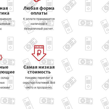
тная
Любая форма
тика
оплаты
правную
К оплате принимается
ошенные
наличный и
ы.
безналичный расчет.
ные
Самая низкая
тующие
стоимость
 склад
Никаких переплат и
ных
скрытых платежей. Всё
 низким
чисто и прозрачно.