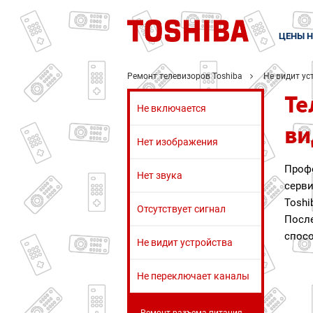
ЦЕНЫ Н
Ремонт телевизоров Toshiba
Не видит ус
Те
Не включается
ви
Нет изображения
Проф
Нет звука
серв
Toshi
Отсутствует сигнал
Посл
спосо
Не видит устройства
Не переключает каналы